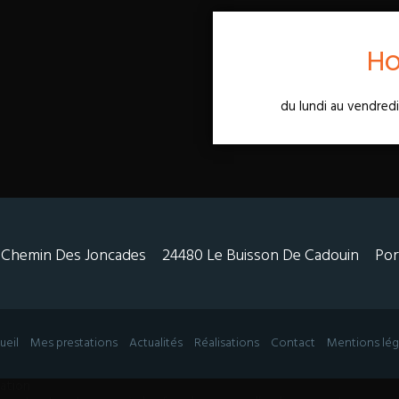
Ho
du lundi au vendred
 Chemin Des Joncades
24480 Le Buisson De Cadouin
Por
ueil
Mes prestations
Actualités
Réalisations
Contact
Mentions lég
gation