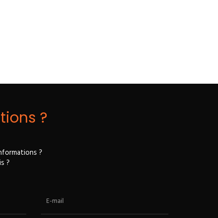
tions ?
nformations ?
s ?
E-mail